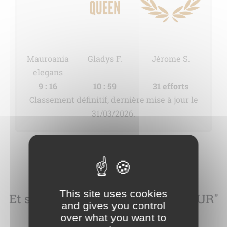
Mauroania
Gladys F.
Jérome S.
elegans
9 : 16
10 : 59
31 efforts
Classement définitif, dernière mise à jour le
31/03/2026.
This site uses cookies
Et si vous deveniez "GLOBE SKIEUR"
and gives you control
?
over what you want to