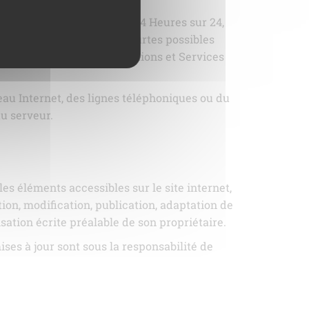
 continuité de son service 24 Heures sur 24,
pour les durées les plus courtes possibles
tructures ou si les Prestations et Services
au Internet, des lignes téléphoniques ou du
u serveur.
 les éléments accessibles sur le site internet,
ion, modification, publication, adaptation de
isation écrite préalable de son propriétaire.
ses à jour sont sous la responsabilité de