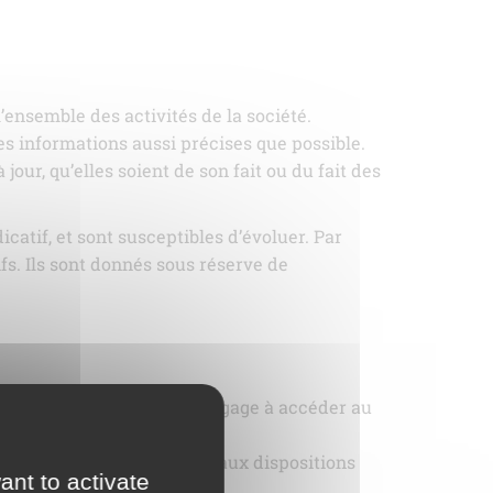
’ensemble des activités de la société.
s informations aussi précises que possible.
jour, qu’elles soient de son fait ou du fait des
icatif, et sont susceptibles d’évoluer. Par
fs. Ils sont donnés sous réserve de
s, l’utilisateur du site s’engage à accéder au
tion mis-à-jour
n Européenne conformément aux dispositions
ant to activate