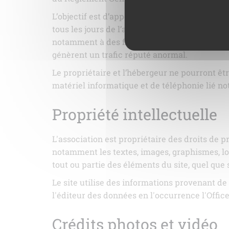
L’objectif est d’apporter une prestation qui a
tous les jours de l’année. Il se réserve néanm
notamment à des fins de maintenance, d’amélio
génèrent un trafic réputé anormal.
Le propriétaire et l’hébergeur ne pourront ê
matériel informatique et de téléphonie lié 
Propriété intellectuelle
L'association est propriétaire des droits de pr
notamment les textes, images, graphismes, log
tout ou partie des éléments du site, quel que s
Le site utilise des informations provenant de
l'éditeur des données en l'occurrence l'Offic
Crédits photos et vidéo