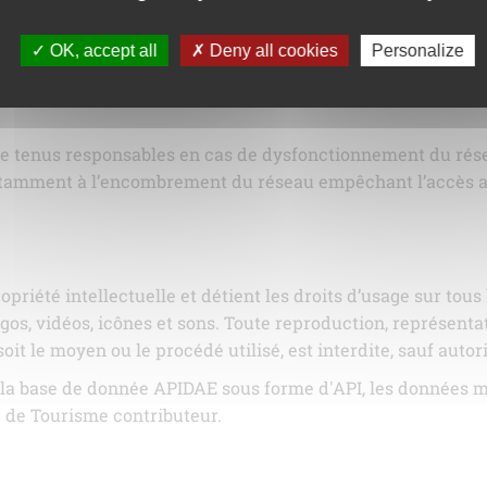
ssure le meilleur taux d’accessibilité. L’hébergeur assure la
OK, accept all
Deny all cookies
Personalize
oins la possibilité d’interrompre le service d’hébergement 
ration de ses infrastructures, de défaillance de ses infras
tre tenus responsables en cas de dysfonctionnement du rése
notamment à l’encombrement du réseau empêchant l’accès a
opriété intellectuelle et détient les droits d’usage sur tous
os, vidéos, icônes et sons. Toute reproduction, représentat
oit le moyen ou le procédé utilisé, est interdite, sauf autor
 la base de donnée APIDAE sous forme d'API, les données mi
e de Tourisme contributeur.