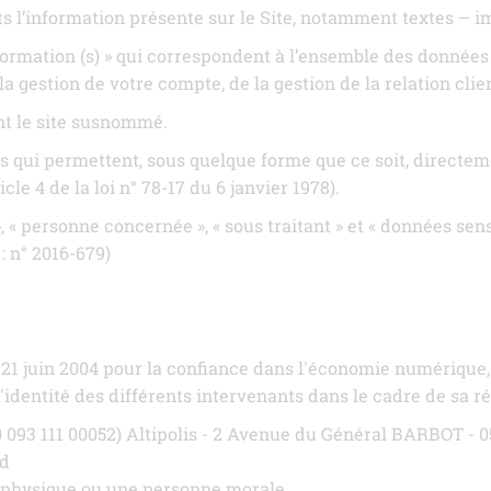
 l’information présente sur le Site, notamment textes – i
rmation (s) » qui correspondent à l’ensemble des données
a gestion de votre compte, de la gestion de la relation clien
nt le site susnommé.
s qui permettent, sous quelque forme que ce soit, directeme
cle 4 de la loi n° 78-17 du 6 janvier 1978).
« personne concernée », « sous traitant » et « données sens
: n° 2016-679)
du 21 juin 2004 pour la confiance dans l'économie numérique, 
'identité des différents intervenants dans le cadre de sa réa
0 093 111 00052) Altipolis - 2 Avenue du Général BARBOT -
ud
 physique ou une personne morale.