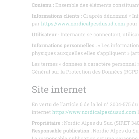
Contenu :
Ensemble des éléments constituants
Informations clients :
Ci après dénommé « Info
par
https://www.nordicalpesdusud.com
pour l
Utilisateur :
Internaute se connectant, utilisa
Informations personnelles :
« Les information
physiques auxquelles elles s'appliquent » (arti
Les termes « données à caractère personnel », 
Général sur la Protection des Données (RGPD 
Site internet
En vertu de l'article 6 de la loi n° 2004-575 
internet
https://www.nordicalpesdusud.com
l
Propriétaire
: Nordic Alpes du Sud (SIRET 34
Responsable publication
: Nordic Alpes du S
Le responsable publication est une personne