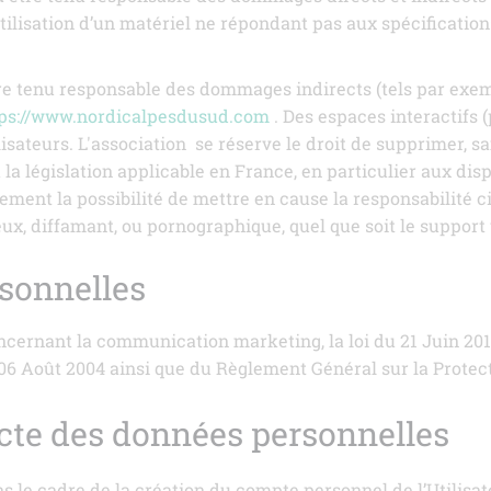
l’utilisation d’un matériel ne répondant pas aux spécificatio
e tenu responsable des dommages indirects (tels par exem
tps://www.nordicalpesdusud.com
. Des espaces interactifs 
lisateurs. L'association
se réserve le droit de supprimer, 
a législation applicable en France, en particulier aux disp
ement la possibilité de mettre en cause la responsabilité ci
ux, diffamant, ou pornographique, quel que soit le support 
sonnelles
ncernant la communication marketing, la loi du 21 Juin 20
 06 Août 2004 ainsi que du Règlement Général sur la Protec
ecte des données personnelles
le cadre de la création du compte personnel de l’Utilisateu