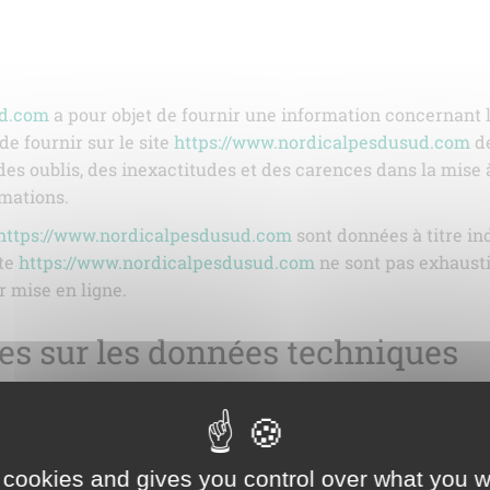
ud.com
a pour objet de fournir une information concernant l
de fournir sur le site
https://www.nordicalpesdusud.com
de
es oublis, des inexactitudes et des carences dans la mise à 
rmations.
https://www.nordicalpesdusud.com
sont données à titre ind
ite
https://www.nordicalpesdusud.com
ne sont pas exhausti
r mise en ligne.
les sur les données techniques
le de dommages matériels liés à l’utilisation du site. De plu
enant pas de virus et avec un navigateur de dernière généra
t hébergé chez un prestataire sur le territoire de l’Unio
 cookies and gives you control over what you w
onnées (RGPD : n° 2016-679)