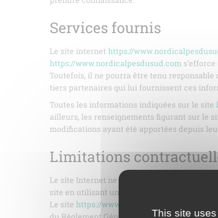
Services fournis
Le site internet
https://www.nordicalpesdus
https://www.nordicalpesdusud.com
s’efforce 
Toutefois, il ne pourra être tenu responsable d
tiers partenaires qui lui fournissent ces info
Toutes les informations indiquées sur le site
ailleurs, les renseignements figurant sur le s
modifications ayant été apportées depuis leu
Limitations contractuel
Le site Internet ne pourra être tenu responsab
site en utilisant un matériel récent, ne cont
Le site
https://www.nordicalpesdusud.com
es
This site uses
du Règlement Général sur la Protection des D