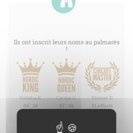
Ils ont inscrit leurs noms au palmarès
!
Volodia K.
Carine C.
Florent D.
04 : 28
07 : 09
51 efforts
Classement définitif, dernière mise à jour le 31/03/2026.